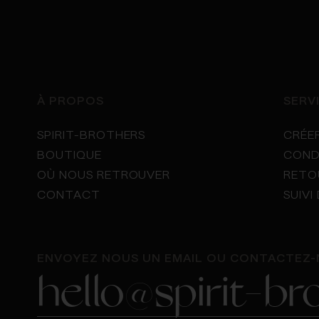
Ouvert tous les jours de 9:30 à 13:00 et
de 15:00 à 20:00.
Fermé le dimanche
Romanov, Mahani, Gouverneur 1648, Bell
À PROPOS
SERV
Rive, Duke, Celosa
SPIRIT-BROTHERS
CRÉE
Cave / épicerie
BOUTIQUE
COND
OÙ NOUS RETROUVER
RETO
Itinéraire
Site web
CONTACT
SUIV
ENVOYEZ NOUS UN EMAIL OU CONTACTEZ-
DIVVINO (3e)
hello@spirit-b
16 Rue Elzevir, 75003 Paris