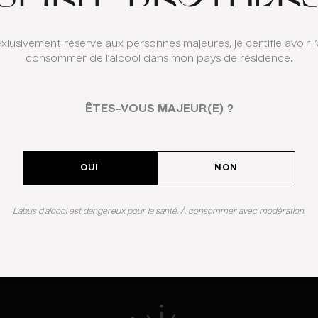
exlusivement réservé aux personnes majeures, je certifie avoir l
consommer de l’alcool dans mon pays de résidence.
e
ÊTES-VOUS MAJEUR(E) ?
OUI
NON
L’abus d’alcool est dangereux pour la santé. À consommer avec modération.