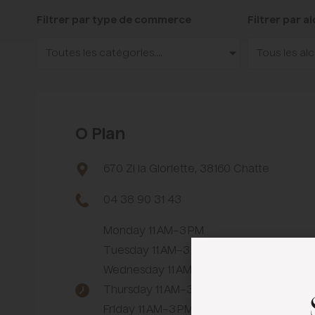
Filtrer par type de commerce
Filtrer par a
Toutes les catégories....
Tous les al
O Plan
670 ZI la Gloriette, 38160 Chatte
04 38 90 31 43
Monday 11 AM–3 PM
Tuesday 11 AM–3 PM
Wednesday 11 AM–3 PM, 6–11 PM
Thursday 11 AM–3 PM, 6–11 PM
Friday 11 AM–3 PM, 6–11 PM