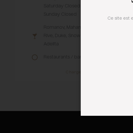
Saturday Closed
Sunday Closed
Ce site est 
Romanov, Mahani, Gouverneur 1648, Bell
Rive, Duke, Snow Queen, Celosa, La
Adelita
Restaurants / bars
Charger plus de résultats
Itinéraire
Site web
Maison Felix
110 Av. Mozart, 75016 Paris
06 74 13 63 45